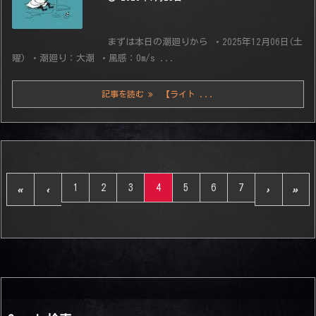
まずは本日の潮廻りから ・2025年12月06日(土
曜) ・潮廻り：大潮 ・風感：0m/s ...
記事を読む
【ライト ...
1
2
3
4
5
6
7
«
‹
›
»