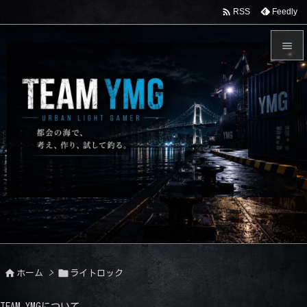

Feedly
RSS


メニュ

サイド

前へ

次へ

検索


ホーム
>
ライトロック
TEAM YMGについて