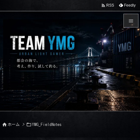

Feedly
RSS


メニュ

サイド

前へ

次へ

検索


ホーム
>
YMG_FieldNotes