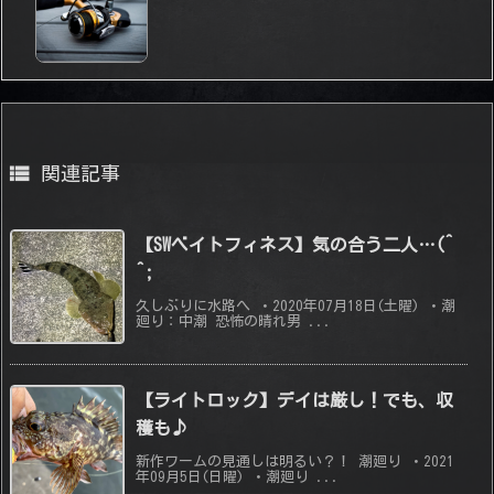

関連記事
【SWベイトフィネス】気の合う二人…(^
^;
久しぶりに水路へ ・2020年07月18日(土曜) ・潮
廻り：中潮 恐怖の晴れ男 ...
【ライトロック】デイは厳し！でも、収
穫も♪
新作ワームの見通しは明るい？！ 潮廻り ・2021
年09月5日(日曜) ・潮廻り ...