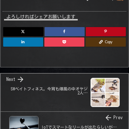
よろしければシェアお願いします
Copy

Next
SWベイトフィネス。今宵も爆風の中オヤジ
2人…

Prev
IoTでスマートなリールが出たらしいが…