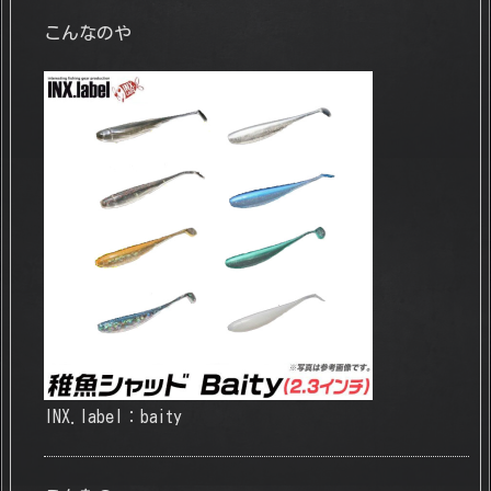
こんなのや
INX.label：baity