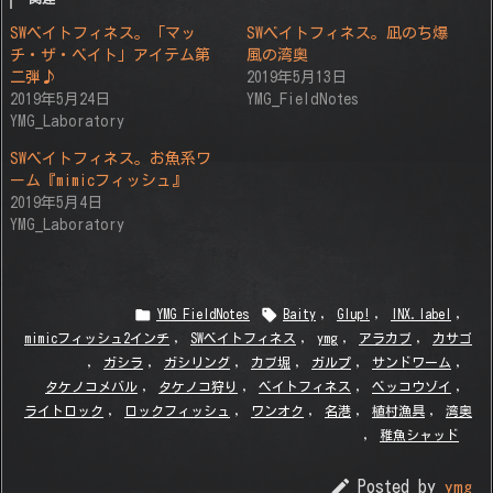
SWベイトフィネス。「マッ
SWベイトフィネス。凪のち爆
チ・ザ・ベイト」アイテム第
風の湾奥
二弾♪
2019年5月13日
2019年5月24日
YMG_FieldNotes
YMG_Laboratory
SWベイトフィネス。お魚系ワ
ーム『mimicフィッシュ』
2019年5月4日
YMG_Laboratory


YMG_FieldNotes
Baity
,
Glup!
,
INX.label
,
mimicフィッシュ2インチ
,
SWベイトフィネス
,
ymg
,
アラカブ
,
カサゴ
,
ガシラ
,
ガシリング
,
カブ堀
,
ガルプ
,
サンドワーム
,
タケノコメバル
,
タケノコ狩り
,
ベイトフィネス
,
ベッコウゾイ
,
ライトロック
,
ロックフィッシュ
,
ワンオク
,
名港
,
植村漁具
,
湾奥
,
稚魚シャッド

Posted by
ymg