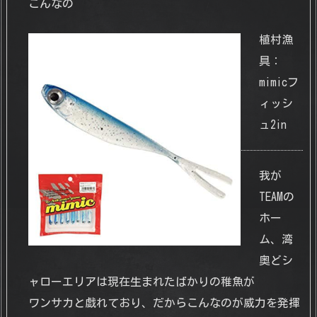
こんなの
植村漁
具：
mimicフ
ィッシ
ュ2in
我が
TEAMの
ホー
ム、湾
奥どシ
ャローエリアは現在生まれたばかりの稚魚が
ワンサカと戯れており、だからこんなのが威力を発揮