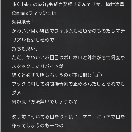
INX.labelのbaityも威力発揮するんですが、植村漁具
のmimicフィッシュは
効果絶大！
かわいい目が特徴でフォルムも稚魚そのものだしマテ
リアルも少し硬めで
持ちも良い。
ただ、かわいいお目目はポロポロと外れがちで何度か
スタックしたりバイトが
続くと必ず失明しちゃうのが玉に瑕(;^ω^)
フックに刺して瞬間接着剤で止めるんだけどそれでも
ダメ…
何か良い方法無いでしょうか？
使う前に付いてる目を取っ払い、マニュキュアで目を
作ってしまうのも一つの