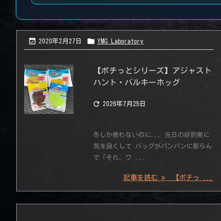


2020年2月27日
YMG_Laboratory
【ポチっとシリーズ】アジャスト
ハント・バルキーホッグ

2026年7月25日
冬しか使わないのに... 先日の好釣果に
気を良くして バッグがパンパンに膨らん
で「それ、ワ ...
記事を読む
【ポチっ ...