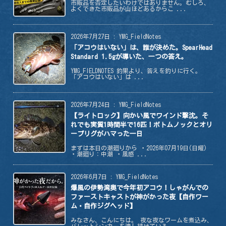
市販品を否定したいわけではありません。むしろ、
よくできた市販品が山ほどあるからこ ...
2026年7月27日
:
YMG_FieldNotes
「アコウはいない」は、誰が決めた。SpearHead
Standard 1.5gが導いた、一つの答え。
YMG_FIELDNOTES 釣果より、答えを釣りに行く。
「アコウはいない」は ...
2026年7月24日
:
YMG_FieldNotes
【ライトロック】向かい風でワインド撃沈。そ
れでも実質1時間半で16匹！ボトムノックとオリ
ーブリグがハマった一日
まずは本日の潮廻りから ・2026年07月19日(日曜)
・潮廻り：中潮 ・風感 ...
2026年6月7日
:
YMG_FieldNotes
爆風の伊勢湾奥で今年初アコウ！しゃがんでの
ファーストキャストが神がかった夜【自作ワー
ム・自作ジグヘッド】
みなさん、こんにちは。 夜な夜なワームを煮込み、