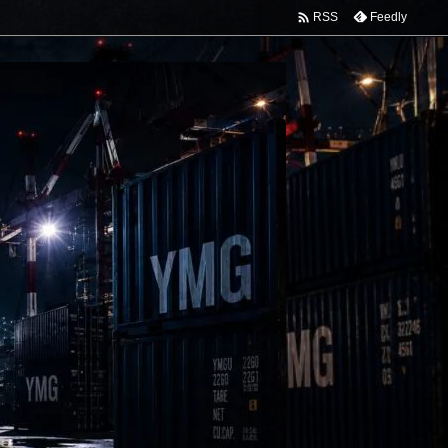

Feedly
RSS