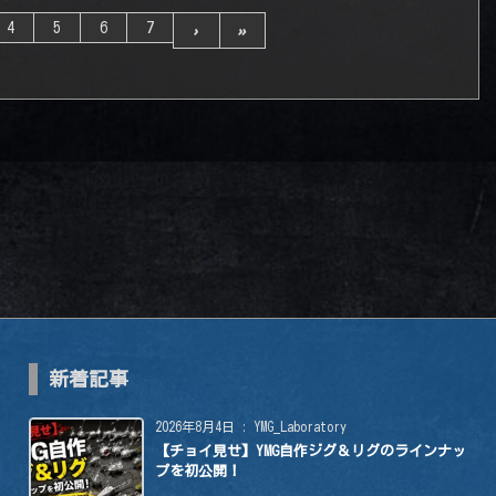
4
5
6
7
›
»
新着記事
2026年8月4日
:
YMG_Laboratory
【チョイ見せ】YMG自作ジグ＆リグのラインナッ
プを初公開！