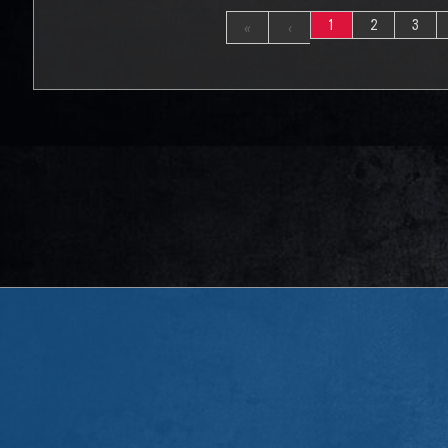
1
2
3
«
‹