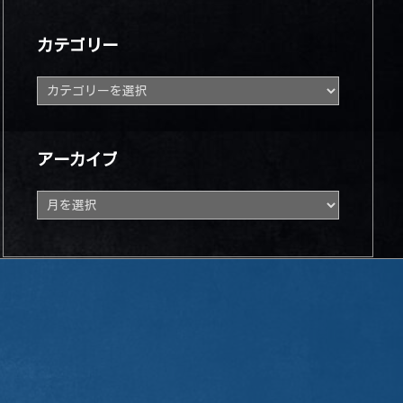
カテゴリー
カ
テ
ゴ
リ
ー
アーカイブ
ア
ー
カ
イ
ブ