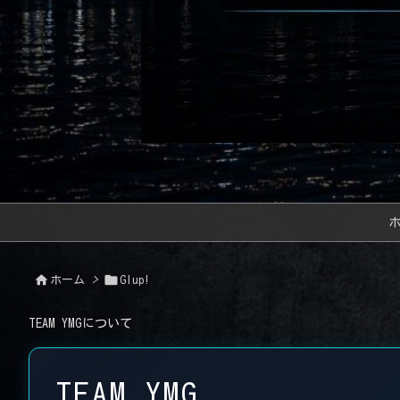


ホーム
>
Glup!
TEAM YMGについて
TEAM YMG