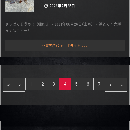

2026年7月25日
やっぱりそうか！ 潮廻り ・2021年06月26日(土曜) ・潮廻り：大潮
まずはコピーサ ...
記事を読む
【ライト ...
1
2
3
4
5
6
7
«
‹
›
»