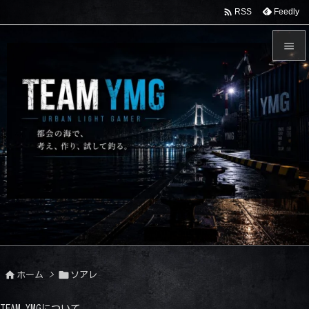

Feedly
RSS


メニュ

サイド

前へ

次へ

検索


ホーム
>
ソアレ
TEAM YMGについて