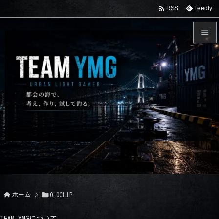

Feedly
RSS


メニュ

サイド

前へ

次へ

検索


ホーム
>
O-OCLIP
TEAM YMGについて