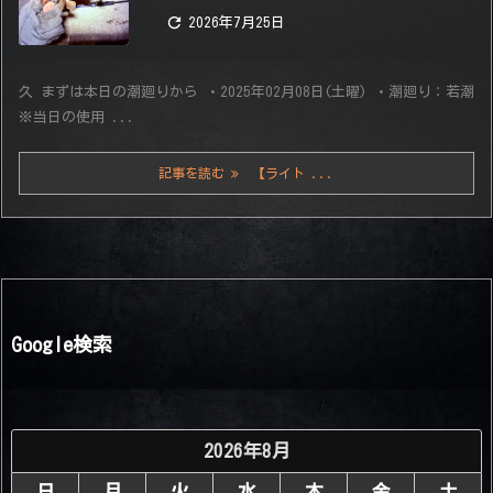

2026年7月25日
久 まずは本日の潮廻りから ・2025年02月08日(土曜) ・潮廻り：若潮
※当日の使用 ...
記事を読む
【ライト ...
Google検索
2026年8月
日
月
火
水
木
金
土