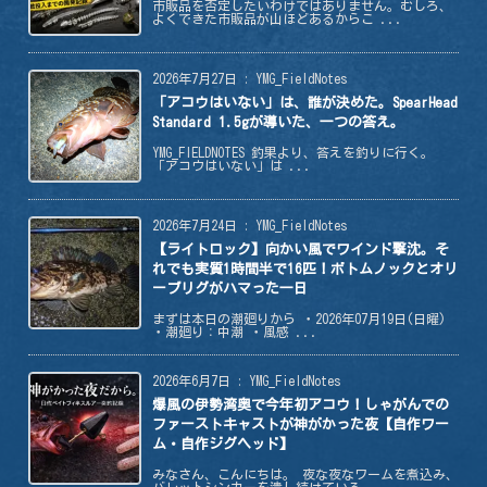
市販品を否定したいわけではありません。むしろ、
よくできた市販品が山ほどあるからこ ...
2026年7月27日
:
YMG_FieldNotes
「アコウはいない」は、誰が決めた。SpearHead
Standard 1.5gが導いた、一つの答え。
YMG_FIELDNOTES 釣果より、答えを釣りに行く。
「アコウはいない」は ...
2026年7月24日
:
YMG_FieldNotes
【ライトロック】向かい風でワインド撃沈。そ
れでも実質1時間半で16匹！ボトムノックとオリ
ーブリグがハマった一日
まずは本日の潮廻りから ・2026年07月19日(日曜)
・潮廻り：中潮 ・風感 ...
2026年6月7日
:
YMG_FieldNotes
爆風の伊勢湾奥で今年初アコウ！しゃがんでの
ファーストキャストが神がかった夜【自作ワー
ム・自作ジグヘッド】
みなさん、こんにちは。 夜な夜なワームを煮込み、