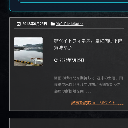


2018年6月25日
YMG_FieldNotes
SWベイトフィネス。夏に向け下降
気味か♪

2026年7月25日
梅雨の晴れ間を期待して 週末の土曜、雨
模様で出掛けられず以前から懸案だった
部屋の断捨離を実 ...
記事を読む
SWベイト ...