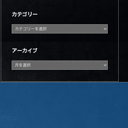
カテゴリー
カ
テ
ゴ
リ
ー
アーカイブ
ア
ー
カ
イ
ブ