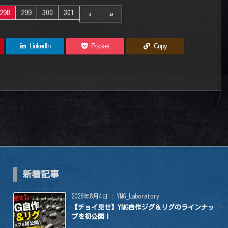
298
299
300
301
›
»
LinkedIn
Pocket
Copy
新着記事
2026年8月4日
:
YMG_Laboratory
【チョイ見せ】YMG自作ジグ＆リグのラインナッ
プを初公開！