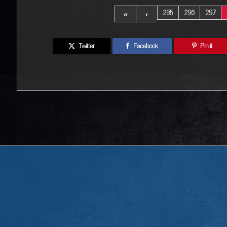
295
296
297
«
‹
Twitter
Facebook
Pin it