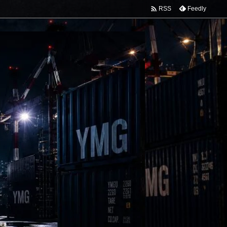

Feedly
RSS