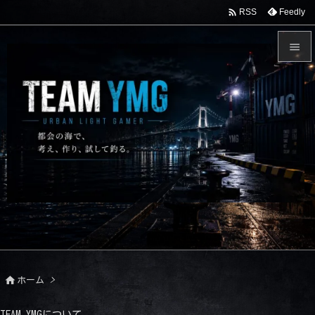

Feedly
RSS


メニュ

サイド

前へ

次へ

検索

ホーム
>
TEAM YMGについて