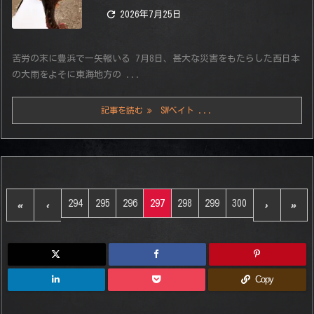

2026年7月25日
苦労の末に豊浜で一矢報いる 7月8日、甚大な災害をもたらした西日本
の大雨をよそに東海地方の ...
記事を読む
SWベイト ...
294
295
296
297
298
299
300
«
‹
›
»
Copy