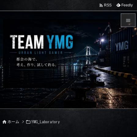

Feedly
RSS


メニュ

サイド

前へ

次へ

検索


ホーム
>
YMG_Laboratory