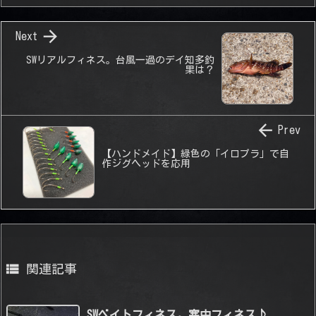

Next
SWリアルフィネス。台風一過のデイ知多釣
果は？

Prev
【ハンドメイド】緑色の「イロプラ」で自
作ジグヘッドを応用

関連記事
SWベイトフィネス。寒中フィネス♪