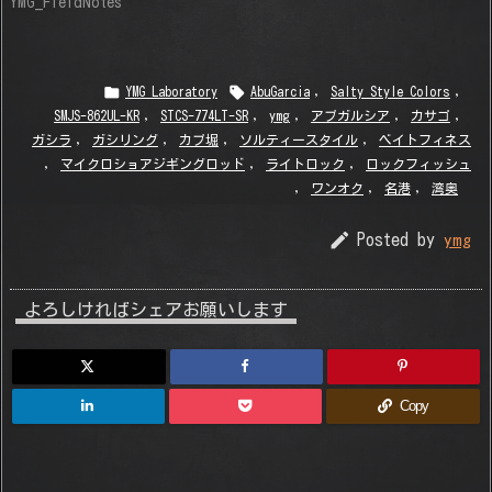
YMG_FieldNotes


YMG_Laboratory
AbuGarcia
,
Salty Style Colors
,
SMJS-862UL-KR
,
STCS-774LT-SR
,
ymg
,
アブガルシア
,
カサゴ
,
ガシラ
,
ガシリング
,
カブ堀
,
ソルティースタイル
,
ベイトフィネス
,
マイクロショアジギングロッド
,
ライトロック
,
ロックフィッシュ
,
ワンオク
,
名港
,
湾奥

Posted by
ymg
よろしければシェアお願いします
Copy