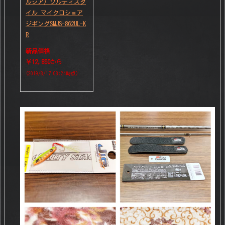
ルシア) ソルティスタ
イル マイクロショア
ジギングSMJS-862UL-K
R
新品価格
￥12,850
から
(2019/8/17 08:24時点)