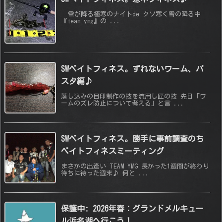
雪が降る極寒のナイトde クソ寒く雪の降る中
『team ymg』の ...
SWベイトフィネス。ずれないワーム、パ
スタ編♪
落し込みの目印制作の技を流用し匠の技 先日「ワ
ームのズレ防止について考える」と言 ...
SWベイトフィネス。勝手に事前調査のち
ベイトフィネスミーティング
まさかの出逢い TEAM YMG 長かった1週間が終わり
待ちに待った週末♪ 何と ...
保護中: 2026年春：グランドメルキュー
ル浜名湖へ行こう！