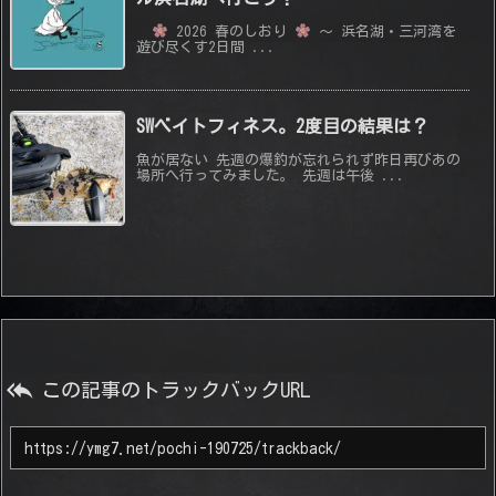
2026 春のしおり
～ 浜名湖・三河湾を
遊び尽くす2日間 ...
SWベイトフィネス。2度目の結果は？
魚が居ない 先週の爆釣が忘れられず昨日再びあの
場所へ行ってみました。 先週は午後 ...

この記事のトラックバックURL